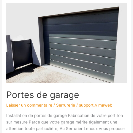
Portes
de
garage
Portes de garage
Laisser un commentaire
/
Serrurerie
/
support_vimaweb
Installation de portes de garage Fabrication de votre portillon
sur mesure Parce que votre garage mérite également une
attention toute particulière, Au Serrurier Lehoux vous propose