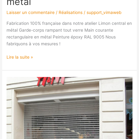
métal
Laisser un commentaire
/
Réalisations
/
support_vimaweb
Fabrication 100% française dans notre atelier Limon central en
métal Garde-corps rampant tout verre Main courante
rectangulaire en métal Peinture époxy RAL 9005 Nous
fabriquons à vos mesures !
Lire la suite »
Rideaux
et
grilles
métalliques