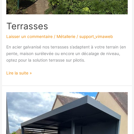
Terrasses
Laisser un commentaire
/
Métallerie
/
support_vimaweb
En acier galvanisé nos terrasses s’adaptent à votre terrain (en
pente, maison surélevée ou encore un décalage de niveau,
optez pour la solution terrasse sur pilotis.
Lire la suite »
Sur
mesure