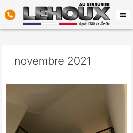
Aller
au
contenu
novembre 2021
Escalier
mixte
en
bois
et
métal