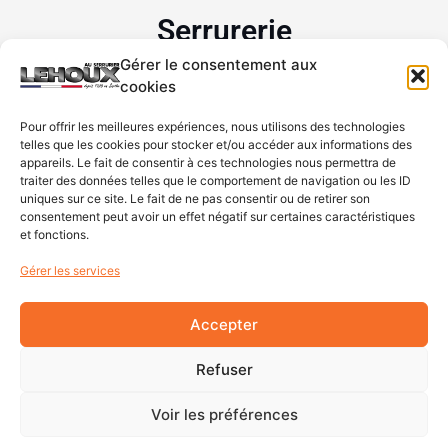
Serrurerie
Gérer le consentement aux
Rideaux et grilles métalliques
cookies
Portes de garage
Pour offrir les meilleures expériences, nous utilisons des technologies
Clés minutes
telles que les cookies pour stocker et/ou accéder aux informations des
Dépannage
appareils. Le fait de consentir à ces technologies nous permettra de
traiter des données telles que le comportement de navigation ou les ID
uniques sur ce site. Le fait de ne pas consentir ou de retirer son
Réseaux sociaux
consentement peut avoir un effet négatif sur certaines caractéristiques
et fonctions.
Facebook
Instagram
Gérer les services
Accepter
Refuser
Mentions légales
Politique de confidentialité
Politique de cookies
Voir les préférences