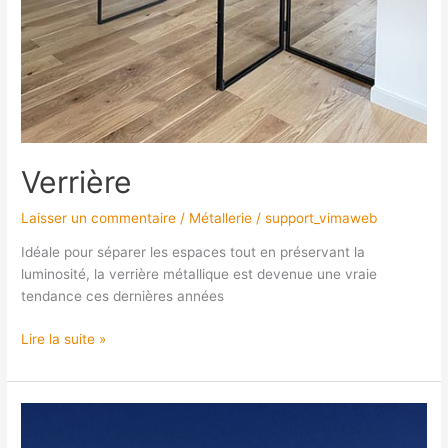
Verrière
Laisser un commentaire
/
Métallerie
/
support_vimaweb
Idéale pour séparer les espaces tout en préservant la
luminosité, la verrière métallique est devenue une vraie
tendance ces dernières années
Lire la suite »
Terrasses