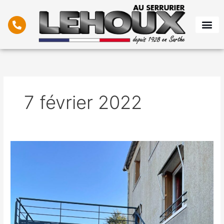
Aller
au
contenu
7 février 2022
Terrasse
sur
pilotis
à
Brette
les
Pins