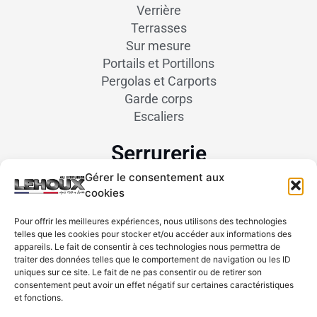
Verrière
Terrasses
Sur mesure
Portails et Portillons
Pergolas et Carports
Garde corps
Escaliers
Serrurerie
Gérer le consentement aux
Rideaux et grilles métalliques
cookies
Portes de garage
Pour offrir les meilleures expériences, nous utilisons des technologies
Clés minutes
telles que les cookies pour stocker et/ou accéder aux informations des
Dépannage
appareils. Le fait de consentir à ces technologies nous permettra de
traiter des données telles que le comportement de navigation ou les ID
uniques sur ce site. Le fait de ne pas consentir ou de retirer son
Réseaux sociaux
consentement peut avoir un effet négatif sur certaines caractéristiques
et fonctions.
Facebook
Instagram